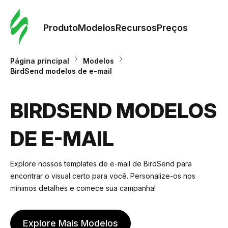
Pedid
Mode
Produto
Modelos
Recursos
Preços
Mode
Página principal
Modelos
BirdSend modelos de e-mail
Re
BIRDSEND MODELOS
Preç
DE E-MAIL
Explore nossos templates de e-mail de BirdSend para
encontrar o visual certo para você. Personalize-os nos
mínimos detalhes e comece sua campanha!
Explore Mais Modelos