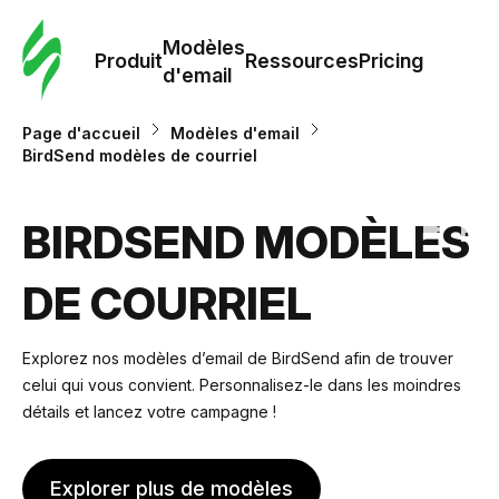
Modè
com
Modèles
Produit
Ressources
Pricing
d'email
Modè
Page d'accueil
Modèles d'email
d'em
BirdSend modèles de courriel
Re
BIRDSEND MODÈLES
DE COURRIEL
Prici
Explorez nos modèles d’email de BirdSend afin de trouver
celui qui vous convient. Personnalisez-le dans les moindres
détails et lancez votre campagne !
Explorer plus de modèles