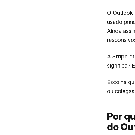
O Outlook
usado princ
Ainda assim
responsivos
A
Stripo
of
significa? 
Escolha qua
ou colegas
Por q
do Ou