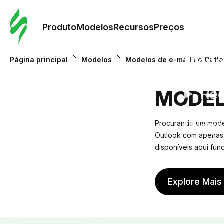
Pedid
Mode
Produto
Modelos
Recursos
Preços
Mode
Página principal
Modelos
Modelos de e-mail do Outl
Re
MODEL
Preç
Procurando um model
Outlook com apenas 
disponíveis aqui fun
Explore Mais