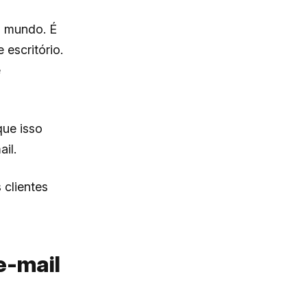
o mundo. É
escritório.
e
que isso
il.
 clientes
e-mail