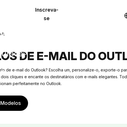
o de
Inscreva-
lo
Demonstração
se
los
ook
cursos
OS DE E-MAIL DO OUT
os
o de e-mail do Outlook? Escolha um, personalize-o, exporte-o par
dois cliques e encante os destinatários com e-mails elegantes. To
cionam perfeitamente no Outlook.
 Modelos