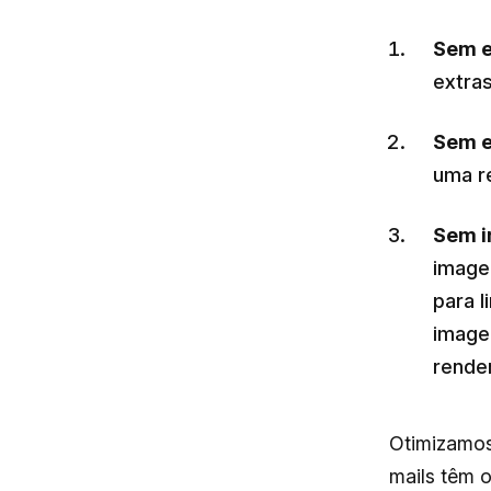
Sem e
extra
Sem e
uma r
Sem i
image
para l
image
rende
Otimizamos
mails têm 