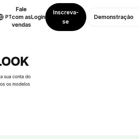
Fale
Inscreva-
Demonstração
PT
com as
Login
se
vendas
LOOK
a sua conta do
dos os modelos