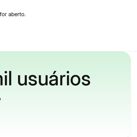
or aberto.
il usuários
o