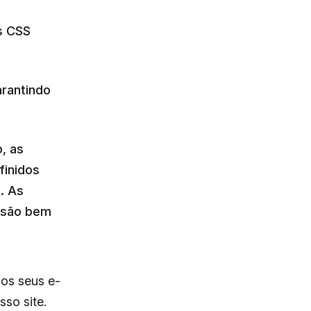
s CSS
rantindo
, as
finidos
. As
l são bem
os seus e-
so site.