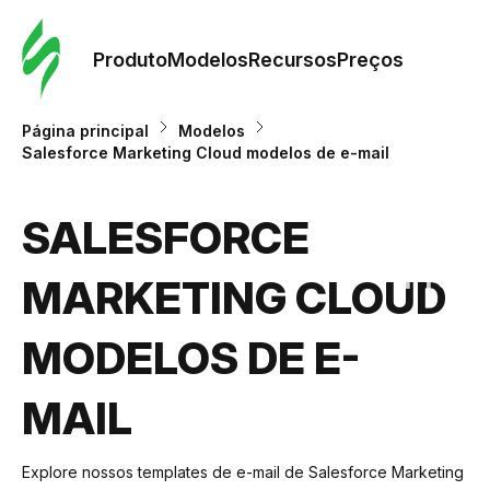
Pedid
Mode
Produto
Modelos
Recursos
Preços
Mode
Página principal
Modelos
Salesforce Marketing Cloud modelos de e-mail
Re
SALESFORCE
Preç
MARKETING CLOUD
MODELOS DE E-
MAIL
Explore nossos templates de e-mail de Salesforce Marketing