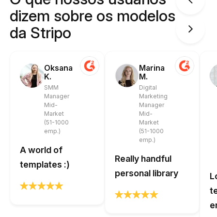
dizem sobre os modelos
da Stripo
Oksana
Marina
K.
M.
SMM
Digital
Manager
Marketing
Mid-
Manager
Market
Mid-
(51-1000
Market
emp.)
(51-1000
emp.)
A world of
Really handful
templates :)
personal library
L
t
e