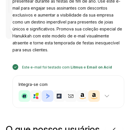
presentear durante as festas de fim de ano. Use este e-
mail para engajar seus assinantes com descontos
exclusivos e aumentar a visibilidade da sua empresa
como um destino imperdível para presentes de joias
Desenhado
por
únicos e significativos. Promova sua coleção especial de
Anastasiia
Hanukkah com este modelo de e-mail visualmente
atraente e torne esta temporada de festas inesquecível
para seus clientes.
Este e-mail foi testado com
Litmus
e
Email on Acid
Integra-se com
O que nossos usuários