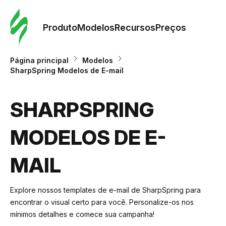
Pedid
Mode
Produto
Modelos
Recursos
Preços
Mode
Página principal
Modelos
SharpSpring Modelos de E-mail
Re
SHARPSPRING
Preç
MODELOS DE E-
MAIL
Explore nossos templates de e-mail de SharpSpring para
encontrar o visual certo para você. Personalize-os nos
mínimos detalhes e comece sua campanha!