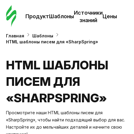
Зак
шаб
Источники
Продукт
Шаблоны
Цены
знаний
Ша
Главная
Шаблоны
HTML шаблоны писем для «SharpSpring»
И
з
HTML ШАБЛОНЫ
ПИСЕМ ДЛЯ
Це
«SHARPSPRING»
Просмотрите наши HTML шаблоны писем для
«SharpSpring», чтобы найти подходящий выбор для вас.
Настройте их до мельчайших деталей и начните свою