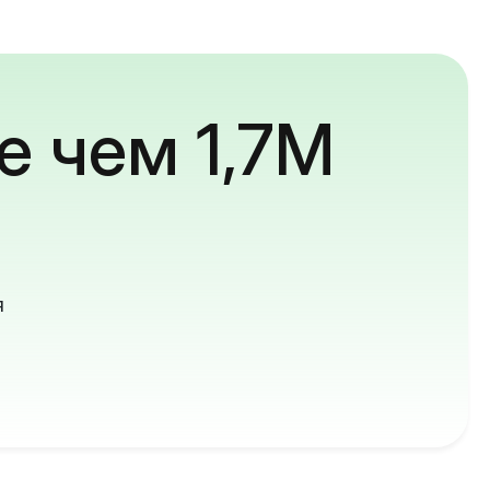
е чем 1,7M
й
я