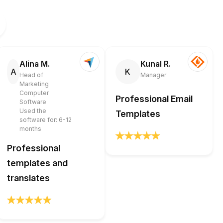
Alina M.
Kunal R.
A
K
Head of
Manager
Marketing
Computer
Professional Email
Software
Used the
Templates
software for: 6-12
months
Professional
templates and
translates