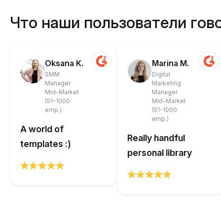
Что наши пользователи гово
Oksana K.
Marina M.
SMM
Digital
Manager
Marketing
Mid-Market
Manager
(51-1000
Mid-Market
emp.)
(51-1000
emp.)
A world of
Really handful
templates :)
personal library