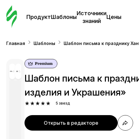
Зак
шаб
Источники
Продукт
Шаблоны
Цены
знаний
Ша
Главная
Шаблоны
Шаблон письма к празднику Хан
И
з
Шаблон письма к праздн
Це
изделия и Украшения»
5
звезд
Открыть в редакторе