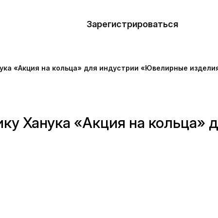
азать
лон
Зарегистрироваться
Де
блоны
ука «Акция на кольца» для индустрии «Ювелирные издели
сточники
наний
ику Ханука «Акция на кольца»
ны