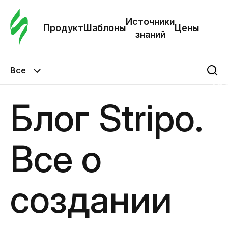
Зак
шаб
Источники
Продукт
Шаблоны
Цены
знаний
Ша
Все
И
з
Блог Stripo.
Це
Все о
создании