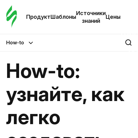
Зак
шаб
Источники
Продукт
Шаблоны
Цены
знаний
Ша
How-to
И
з
How-to:
Це
узнайте, как
легко