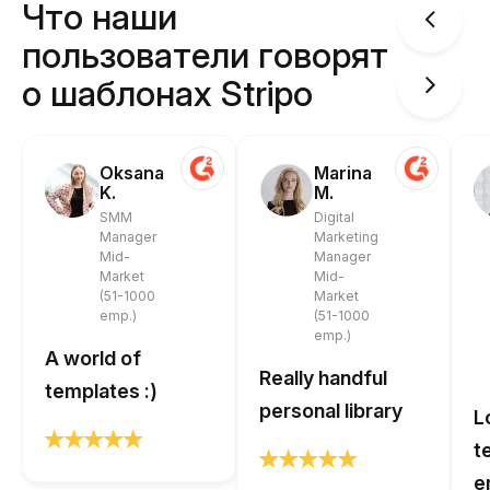
Что наши
пользователи говорят
о шаблонах Stripo
Oksana
Marina
K.
M.
SMM
Digital
Manager
Marketing
Mid-
Manager
Market
Mid-
(51-1000
Market
emp.)
(51-1000
emp.)
A world of
Really handful
templates :)
personal library
L
t
e