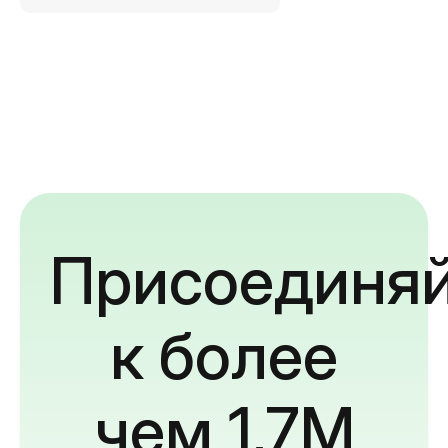
Присоединяй
к более
чем 1,7M