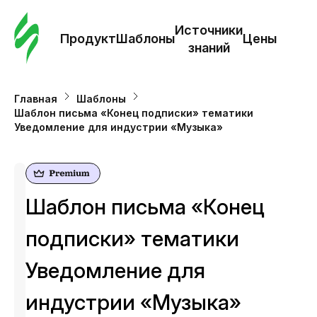
Зак
шаб
Источники
Продукт
Шаблоны
Цены
знаний
Ша
Главная
Шаблоны
Шаблон письма «Конец подписки» тематики
И
Уведомление для индустрии «Музыка»
з
Це
Шаблон письма «Конец
подписки» тематики
Уведомление для
индустрии «Музыка»