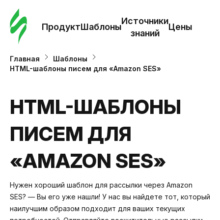
Зак
шаб
Источники
Продукт
Шаблоны
Цены
знаний
Ша
Главная
Шаблоны
HTML-шаблоны писем для «Amazon SES»
И
з
HTML-ШАБЛОНЫ
ПИСЕМ ДЛЯ
Це
«AMAZON SES»
Нужен хороший шаблон для рассылки через Amazon
SES? — Вы его уже нашли! У нас вы найдете тот, который
наилучшим образом подходит для ваших текущих