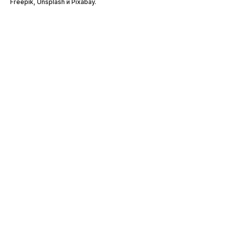
Freepik, Unsplash и Pixabay.