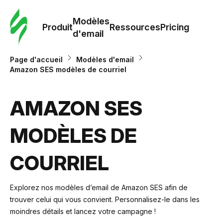
Modè
com
Modèles
Produit
Ressources
Pricing
d'email
Modè
Page d'accueil
Modèles d'email
d'em
Amazon SES modèles de courriel
Re
AMAZON SES
MODÈLES DE
Prici
COURRIEL
Explorez nos modèles d’email de Amazon SES afin de
trouver celui qui vous convient. Personnalisez-le dans les
moindres détails et lancez votre campagne !