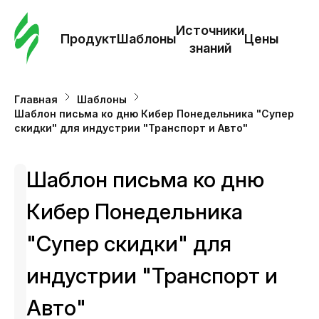
Зак
шаб
Источники
Продукт
Шаблоны
Цены
знаний
Ша
Главная
Шаблоны
Шаблон письма ко дню Кибер Понедельника "Супер
И
скидки" для индустрии "Транспорт и Авто"
з
Шаблон письма ко дню
Це
Кибер Понедельника
"Супер скидки" для
индустрии "Транспорт и
Авто"