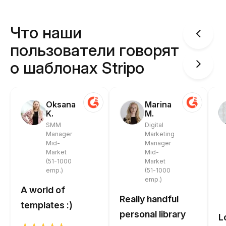
Что наши
пользователи говорят
о шаблонах Stripo
Oksana
Marina
K.
M.
SMM
Digital
Manager
Marketing
Mid-
Manager
Market
Mid-
(51-1000
Market
emp.)
(51-1000
emp.)
A world of
Really handful
templates :)
personal library
L