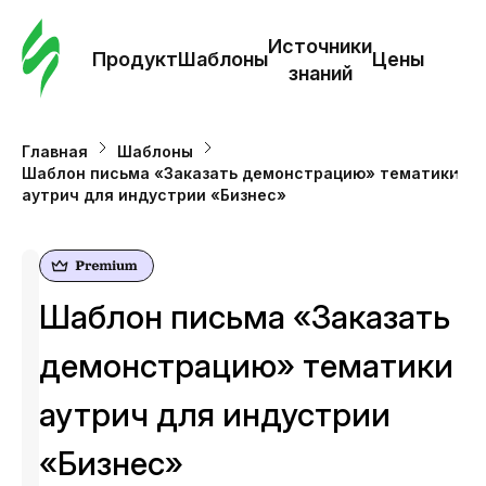
Зак
шаб
Источники
Продукт
Шаблоны
Цены
знаний
Ша
Главная
Шаблоны
Шаблон письма «Заказать демонстрацию» тематики
И
аутрич для индустрии «Бизнес»
з
Це
Шаблон письма «Заказать
демонстрацию» тематики
аутрич для индустрии
«Бизнес»