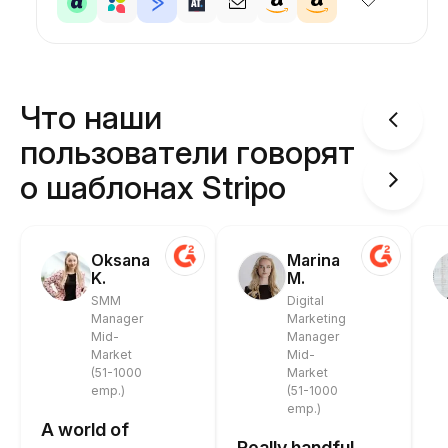
Что наши
пользователи говорят
о шаблонах Stripo
Oksana
Marina
K.
M.
SMM
Digital
Manager
Marketing
Mid-
Manager
Market
Mid-
(51-1000
Market
emp.)
(51-1000
emp.)
A world of
Really handful