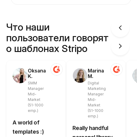
Что наши
пользователи говорят
о шаблонах Stripo
Oksana
Marina
K.
M.
SMM
Digital
Manager
Marketing
Mid-
Manager
Market
Mid-
(51-1000
Market
emp.)
(51-1000
emp.)
A world of
Really handful
templates :)