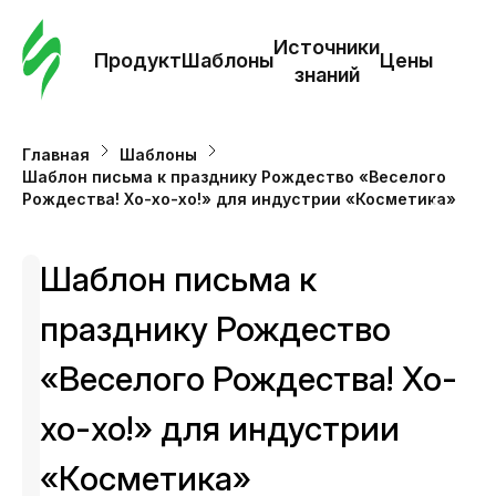
Зак
шаб
Источники
Продукт
Шаблоны
Цены
знаний
Ша
Главная
Шаблоны
Шаблон письма к празднику Рождество «Веселого
И
Рождества! Хо-хо-хо!» для индустрии «Косметика»
з
Шаблон письма к
Це
празднику Рождество
«Веселого Рождества! Хо-
хо-хо!» для индустрии
«Косметика»