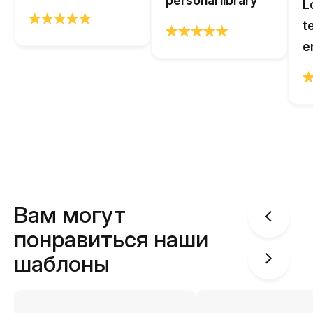
personal library
L
t
e
Вам могут
понравиться наши
шаблоны