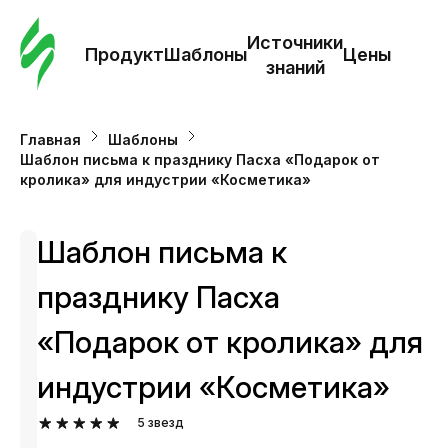
Зак
шаб
Источники
Продукт
Шаблоны
Цены
знаний
Ша
Главная
Шаблоны
Шаблон письма к празднику Пасха «Подарок от
И
кролика» для индустрии «Косметика»
з
Шаблон письма к
Це
празднику Пасха
«Подарок от кролика» для
индустрии «Косметика»
5
звезд