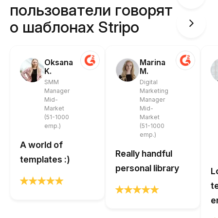
пользователи говорят
о шаблонах Stripo
Oksana
Marina
K.
M.
SMM
Digital
Manager
Marketing
Mid-
Manager
Market
Mid-
(51-1000
Market
emp.)
(51-1000
emp.)
A world of
Really handful
templates :)
personal library
L
t
e