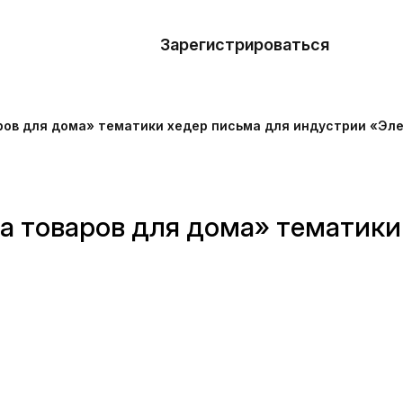
азать
лон
Зарегистрироваться
Де
блоны
ов для дома» тематики хедер письма для индустрии «Эл
сточники
наний
 товаров для дома» тематики
ны