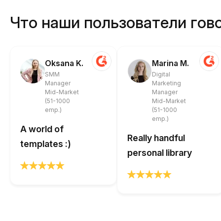
Что наши пользователи гово
Oksana K.
Marina M.
SMM
Digital
Manager
Marketing
Mid-Market
Manager
(51-1000
Mid-Market
emp.)
(51-1000
emp.)
A world of
Really handful
templates :)
personal library