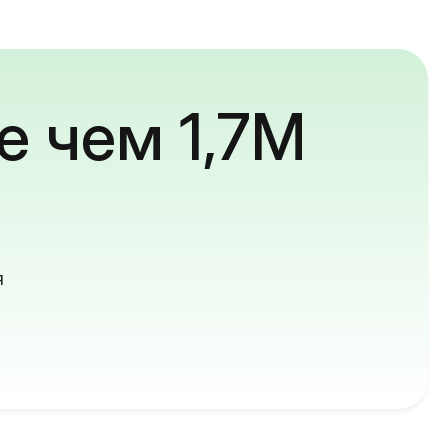
е чем 1,7M
й
я