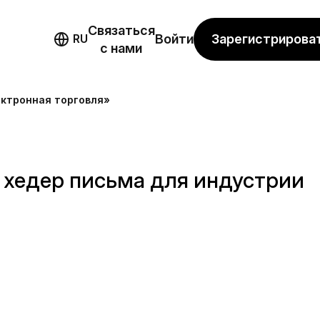
Связаться
мо
Зарегистрирова
RU
Войти
с нами
ектронная торговля»
 хедер письма для индустрии