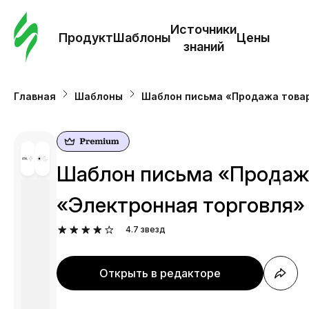
Зак
шаб
Источники
Продукт
Шаблоны
Цены
знаний
Ша
Главная
Шаблоны
Шаблон письма «Продажа товар
И
з
Шаблон письма «Продажа
Це
«Электронная торговля»
4.7
звезд
Открыть в редакторе