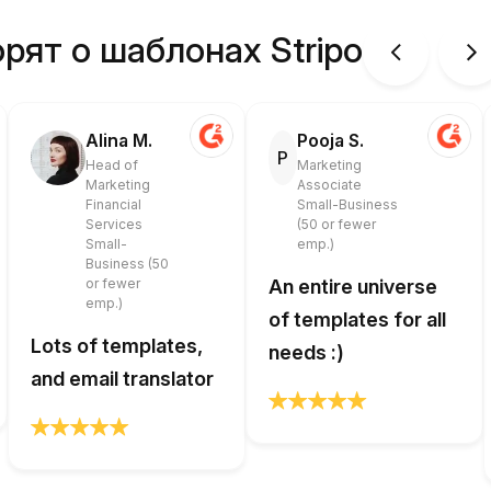
рят о шаблонах Stripo
Alina M.
Pooja S.
P
Head of
Marketing
Marketing
Associate
Financial
Small-Business
Services
(50 or fewer
Small-
emp.)
Business (50
or fewer
An entire universe
emp.)
of templates for all
Lots of templates,
needs :)
and email translator