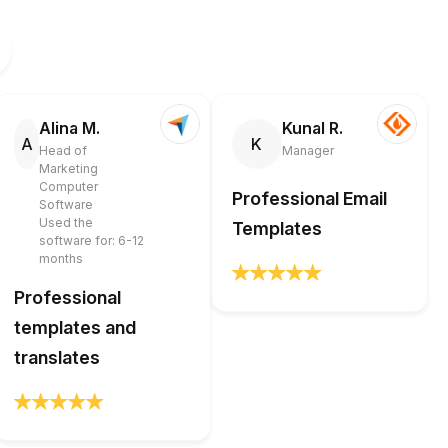
Alina M.
Kunal R.
A
K
Head of
Manager
Marketing
Computer
Professional Email
Software
Used the
Templates
software for: 6-12
months
Professional
templates and
translates