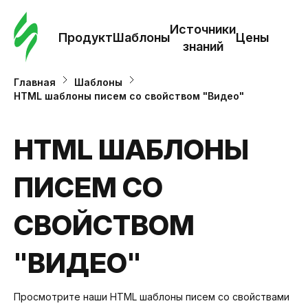
Зак
шаб
Источники
Продукт
Шаблоны
Цены
знаний
Ша
Главная
Шаблоны
HTML шаблоны писем со свойством "Видео"
И
з
HTML ШАБЛОНЫ
ПИСЕМ СО
Це
СВОЙСТВОМ
"ВИДЕО"
Просмотрите наши HTML шаблоны писем cо свойствами