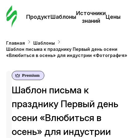
Зак
шаб
Источники
Продукт
Шаблоны
Цены
знаний
Ша
Главная
Шаблоны
Шаблон письма к празднику Первый день осени
И
«Влюбиться в осень» для индустрии «Фотография»
з
Це
Шаблон письма к
празднику Первый день
осени «Влюбиться в
осень» для индустрии