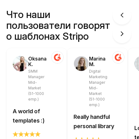
Что наши
пользователи говорят
о шаблонах Stripo
Oksana
Marina
K.
M.
SMM
Digital
Manager
Marketing
Mid-
Manager
Market
Mid-
(51-1000
Market
emp.)
(51-1000
emp.)
A world of
Really handful
templates :)
personal library
L
t