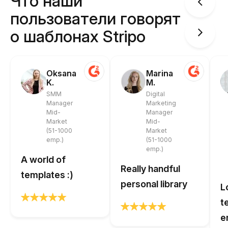
Что наши
пользователи говорят
о шаблонах Stripo
Oksana
Marina
K.
M.
SMM
Digital
Manager
Marketing
Mid-
Manager
Market
Mid-
(51-1000
Market
emp.)
(51-1000
emp.)
A world of
Really handful
templates :)
personal library
L
t
e