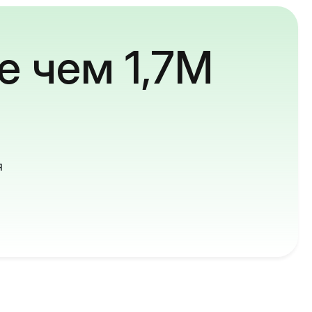
е чем 1,7M
й
я