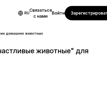
Связаться
мо
Зарегистрирова
RU
Войти
с нами
рии домашних животных
частливые животные" для