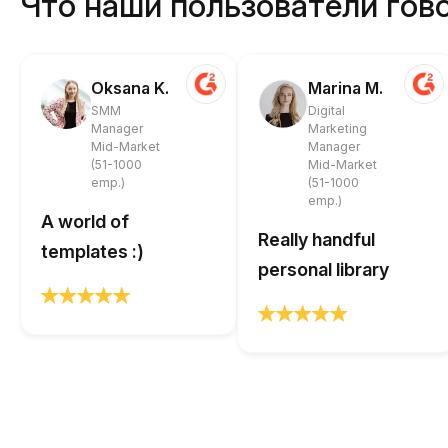
Что наши пользователи гово
Oksana K.
Marina M.
SMM
Digital
Manager
Marketing
Mid-Market
Manager
(51-1000
Mid-Market
emp.)
(51-1000
emp.)
A world of
Really handful
templates :)
personal library