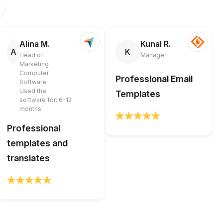
Alina M.
Kunal R.
A
K
Head of
Manager
Marketing
Computer
Professional Email
Software
Used the
Templates
software for: 6-12
months
Professional
templates and
translates