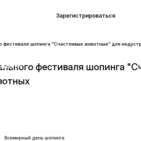
азать
лон
Зарегистрироваться
Де
блоны
о фестиваля шопинга "Счастливые животные" для индуст
сточники
наний
ального фестиваля шопинга "С
вотных
ны
Всемирный день шопинга