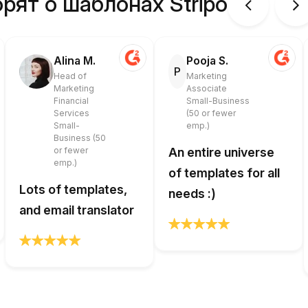
рят о шаблонах Stripo
Alina M.
Pooja S.
P
Head of
Marketing
Marketing
Associate
Financial
Small-Business
Services
(50 or fewer
Small-
emp.)
Business (50
or fewer
An entire universe
emp.)
of templates for all
Lots of templates,
needs :)
and email translator