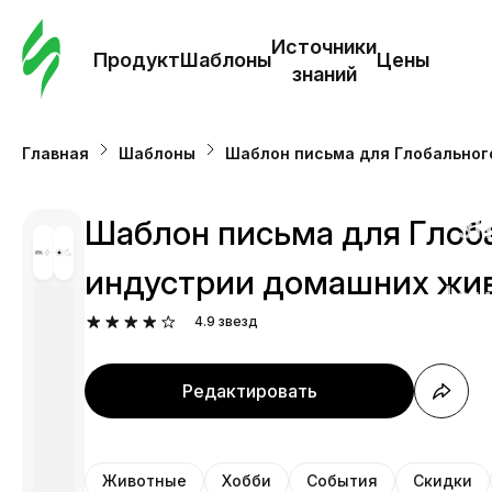
Зак
шаб
Источники
Продукт
Шаблоны
Цены
знаний
Ша
Главная
Шаблоны
Шаблон письма для Глобальног
И
з
Шаблон письма для Глоб
индустрии домашних жи
Це
4.9
звезд
Редактировать
Животные
Хобби
События
Скидки