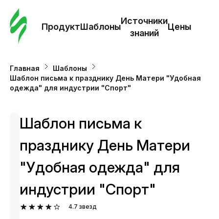
Зак
шаб
Источники
Продукт
Шаблоны
Цены
знаний
Ша
Главная
Шаблоны
Шаблон письма к празднику День Матери "Удобная
И
одежда" для индустрии "Спорт"
з
Шаблон письма к
Це
празднику День Матери
"Удобная одежда" для
индустрии "Спорт"
4.7
звезд