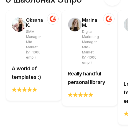
Oksana
Marina
K.
M.
SMM
Digital
Manager
Marketing
Mid-
Manager
Market
Mid-
(51-1000
Market
emp.)
(51-1000
emp.)
A world of
Really handful
templates :)
personal library
L
t
e