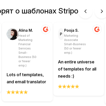
рят о шаблонах Stripo
Alina M.
Pooja S.
P
Head of
Marketing
Marketing
Associate
Financial
Small-Business
Services
(50 or fewer
Small-
emp.)
Business (50
or fewer
An entire universe
emp.)
of templates for all
Lots of templates,
needs :)
and email translator