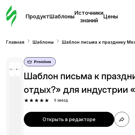
Зак
шаб
Источники
Продукт
Шаблоны
Цены
знаний
Ша
Главная
Шаблоны
Шаблон письма к празднику Ме
И
з
Шаблон письма к праздн
Це
отдых?» для индустрии 
5
звезд
Открыть в редакторе