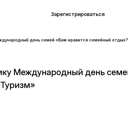
азать
лон
Зарегистрироваться
Де
блоны
ждународный день семей «Вам нравится семейный отдых?
сточники
наний
ику Международный день семе
ны
«Туризм»