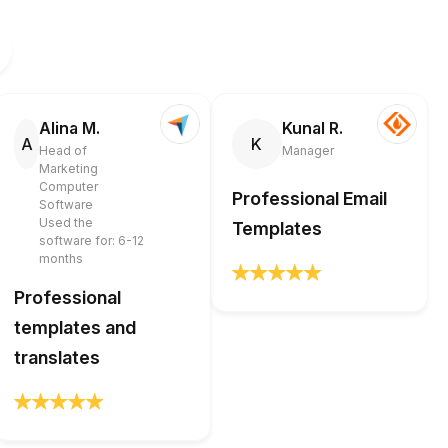
Alina M.
Kunal R.
A
K
Head of
Manager
Marketing
Computer
Professional Email
Software
Used the
Templates
software for: 6-12
months
Professional
templates and
translates