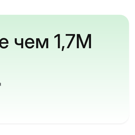
е чем 1,7M
й
я