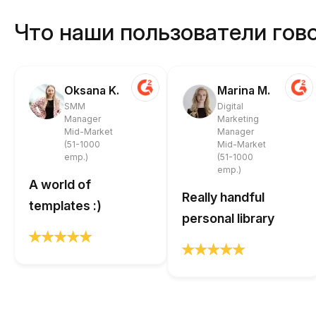
Что наши пользователи гово
Oksana K.
Marina M.
SMM
Digital
Manager
Marketing
Mid-Market
Manager
(51-1000
Mid-Market
emp.)
(51-1000
emp.)
A world of
Really handful
templates :)
personal library