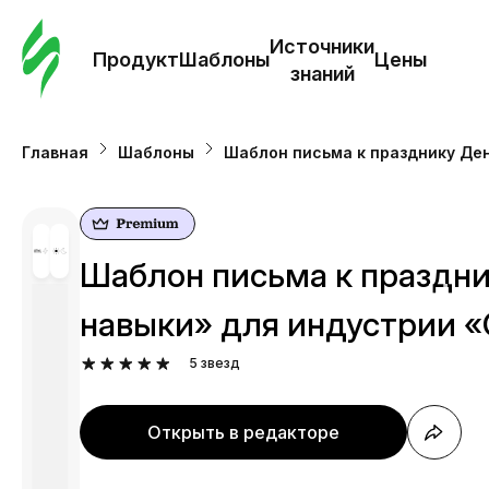
Зак
шаб
Источники
Продукт
Шаблоны
Цены
знаний
Ша
Главная
Шаблоны
Шаблон письма к празднику Де
И
з
Шаблон письма к праздн
Це
навыки» для индустрии 
5
звезд
Открыть в редакторе