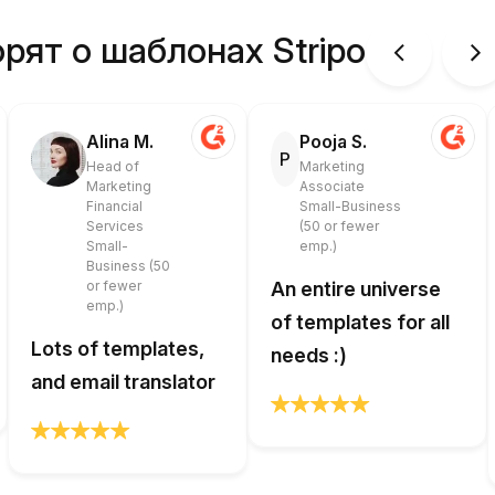
рят о шаблонах Stripo
Alina M.
Pooja S.
P
Head of
Marketing
Marketing
Associate
Financial
Small-Business
Services
(50 or fewer
Small-
emp.)
Business (50
or fewer
An entire universe
emp.)
of templates for all
Lots of templates,
needs :)
and email translator