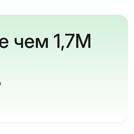
е чем 1,7M
й
я