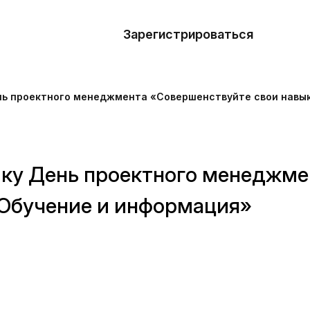
азать
лон
Зарегистрироваться
Де
блоны
нь проектного менеджмента «Совершенствуйте свои навы
сточники
наний
ику День проектного менеджме
ны
«Обучение и информация»