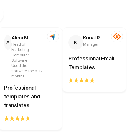
Alina M.
Kunal R.
A
K
Head of
Manager
Marketing
Computer
Professional Email
Software
Used the
Templates
software for: 6-12
months
Professional
templates and
translates