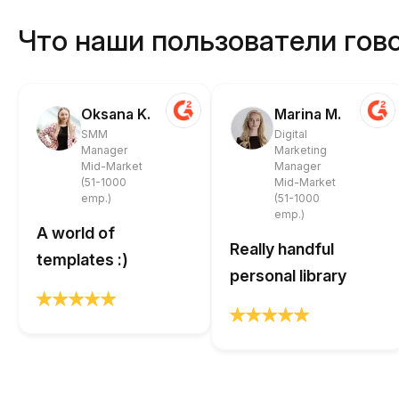
Что наши пользователи гово
Oksana K.
Marina M.
SMM
Digital
Manager
Marketing
Mid-Market
Manager
(51-1000
Mid-Market
emp.)
(51-1000
emp.)
A world of
Really handful
templates :)
personal library