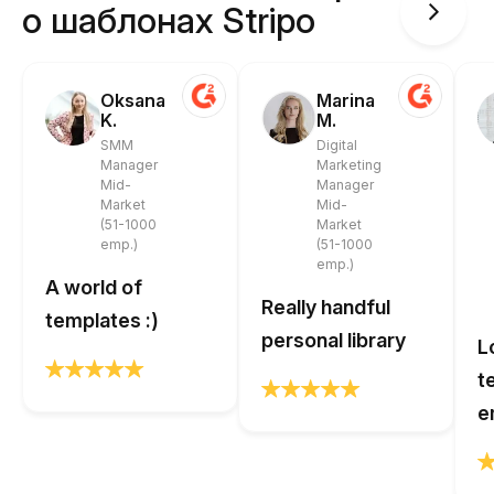
о шаблонах Stripo
Oksana
Marina
K.
M.
SMM
Digital
Manager
Marketing
Mid-
Manager
Market
Mid-
(51-1000
Market
emp.)
(51-1000
emp.)
A world of
Really handful
templates :)
personal library
L
t
e