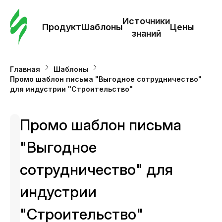
Зак
шаб
Источники
Продукт
Шаблоны
Цены
знаний
Ша
Главная
Шаблоны
Промо шаблон письма "Выгодное сотрудничество"
И
для индустрии "Строительство"
з
Промо шаблон письма
Це
"Выгодное
сотрудничество" для
индустрии
"Строительство"