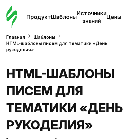
Зак
шаб
Источники
Продукт
Шаблоны
Цены
знаний
Ша
Главная
Шаблоны
HTML-шаблоны писем для тематики «День
рукоделия»
И
з
HTML-ШАБЛОНЫ
Це
ПИСЕМ ДЛЯ
ТЕМАТИКИ «ДЕНЬ
РУКОДЕЛИЯ»