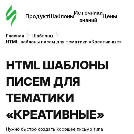
Зак
шаб
Источники
Продукт
Шаблоны
Цены
знаний
Ша
Главная
Шаблоны
HTML шаблоны писем для тематики «Креативные»
И
з
HTML ШАБЛОНЫ
ПИСЕМ ДЛЯ
Це
ТЕМАТИКИ
«КРЕАТИВНЫЕ»
Нужно быстро создать хорошее письмо типа