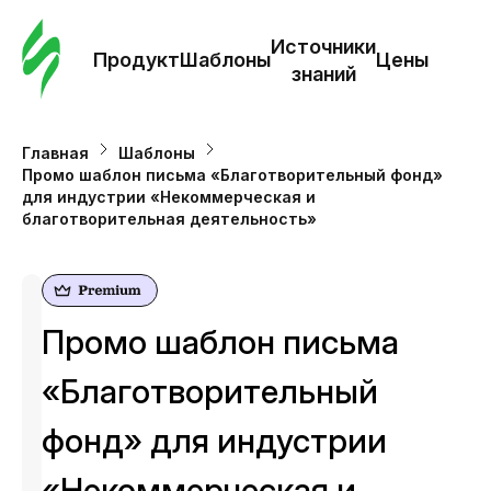
Зак
шаб
Источники
Продукт
Шаблоны
Цены
знаний
Ша
Главная
Шаблоны
Промо шаблон письма «Благотворительный фонд»
И
для индустрии «Некоммерческая и
з
благотворительная деятельность»
Це
Промо шаблон письма
«Благотворительный
фонд» для индустрии
«Некоммерческая и