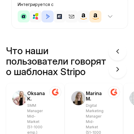
Интегрируется с
Что наши
пользователи говорят
о шаблонах Stripo
Oksana
Marina
K.
M.
SMM
Digital
Manager
Marketing
Mid-
Manager
Market
Mid-
(51-1000
Market
emp.)
(51-1000