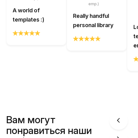
emp.)
A world of
Really handful
templates :)
personal library
L
t
e
Вам могут
понравиться наши