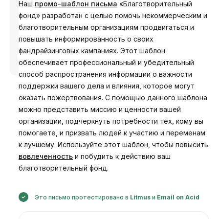
Наш
промо-шаблон письма
«Благотворительный
фонд» разработан с целью помочь некоммерческим и
благотворительным организациям продвигаться и
повышать информированность о своих
фандрайзинговых кампаниях. Этот шаблон
Разработано
Анастасия
обеспечивает профессиональный и убедительный
способ распространения информации о важности
поддержки вашего дела и влияния, которое могут
оказать пожертвования. С помощью данного шаблона
можно представить миссию и ценности вашей
организации, подчеркнуть потребности тех, кому вы
помогаете, и призвать людей к участию и переменам
к лучшему. Используйте этот шаблон, чтобы повысить
вовлеченность
и побудить к действию ваш
благотворительный фонд.
Это письмо протестировано в
Litmus
и
Email on Acid