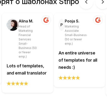
рят о шаблонах Stripo
Alina M.
Pooja S.
P
Head of
Marketing
Marketing
Associate
Financial
Small-Business
Services
(50 or fewer
Small-
emp.)
Business (50
or fewer
An entire universe
emp.)
of templates for all
Lots of templates,
needs :)
and email translator