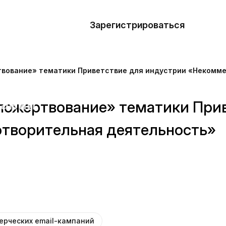
азать
лон
Зарегистрироваться
Де
блоны
вование» тематики Приветствие для индустрии «Некомме
сточники
наний
пожертвование» тематики Прив
отворительная деятельность»
ны
ерческих email-кампаний