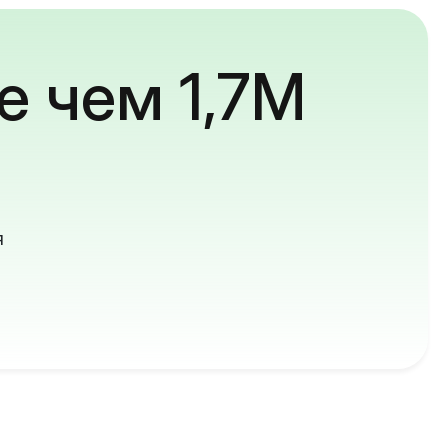
е чем 1,7M
й
я