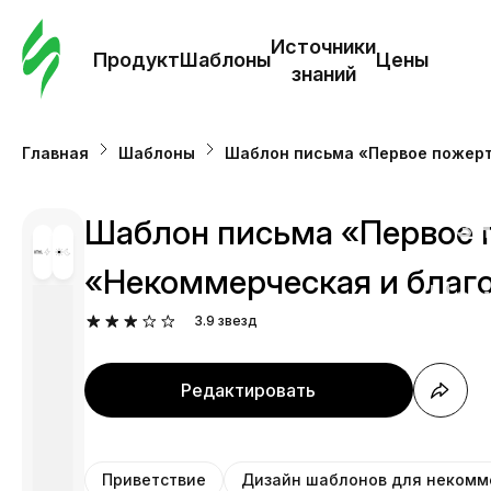
Зак
шаб
Источники
Продукт
Шаблоны
Цены
знаний
Ша
Главная
Шаблоны
Шаблон письма «Первое пожерт
И
з
Шаблон письма «Первое 
«Некоммерческая и благ
Це
3.9
звезд
Редактировать
Приветствие
Дизайн шаблонов для некомм