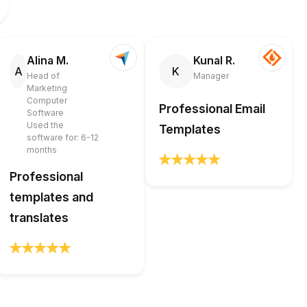
Alina M.
Kunal R.
A
K
Head of
Manager
Marketing
Computer
Professional Email
Software
Used the
Templates
software for: 6-12
months
Professional
templates and
translates