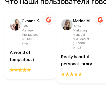
Что наши пользователи гово
Oksana K.
Marina M.
SMM
Digital
Manager
Marketing
Mid-Market
Manager
(51-1000
Mid-Market
emp.)
(51-1000
emp.)
A world of
Really handful
templates :)
personal library