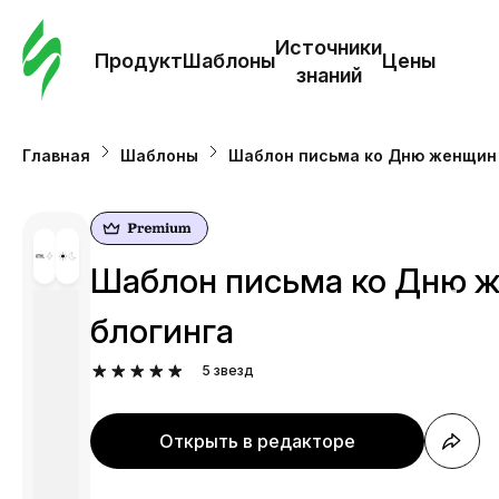
Зак
шаб
Источники
Продукт
Шаблоны
Цены
знаний
Ша
Главная
Шаблоны
Шаблон письма ко Дню женщин 
И
з
Шаблон письма ко Дню ж
Це
блогинга
5
звезд
Открыть в редакторе