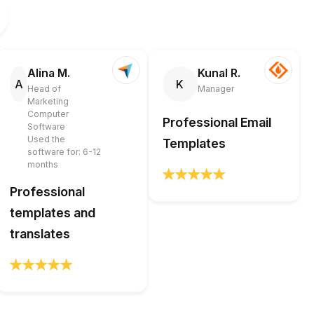
Alina M.
Kunal R.
A
K
Head of
Manager
Marketing
Computer
Professional Email
Software
Used the
Templates
software for: 6-12
months
Professional
templates and
translates