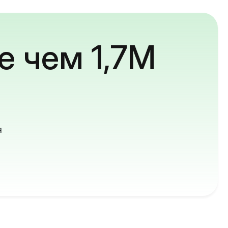
е чем 1,7M
й
я