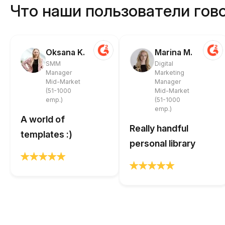
Что наши пользователи гово
Oksana K.
Marina M.
SMM
Digital
Manager
Marketing
Mid-Market
Manager
(51-1000
Mid-Market
emp.)
(51-1000
emp.)
A world of
Really handful
templates :)
personal library