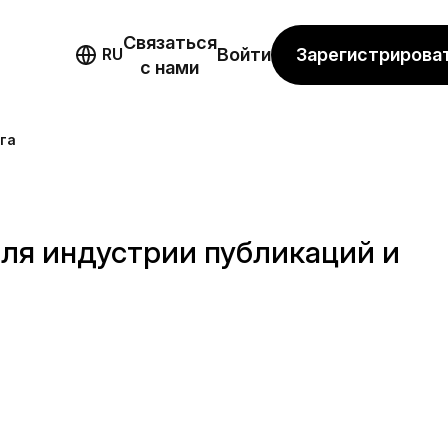
Связаться
мо
Зарегистрирова
RU
Войти
с нами
га
ля индустрии публикаций и