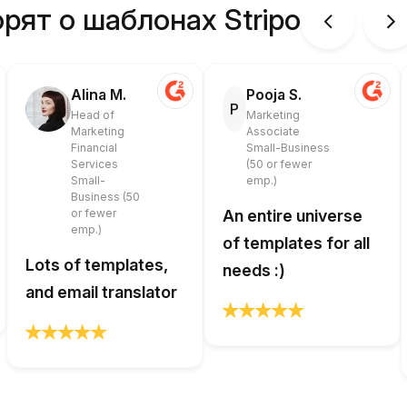
рят о шаблонах Stripo
Alina M.
Pooja S.
P
Head of
Marketing
Marketing
Associate
Financial
Small-Business
Services
(50 or fewer
Small-
emp.)
Business (50
or fewer
An entire universe
emp.)
of templates for all
Lots of templates,
needs :)
and email translator