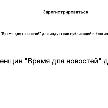
азать
лон
Зарегистрироваться
Де
блоны
"Время для новостей" для индустрии публикаций и блогин
сточники
наний
енщин "Время для новостей" д
ны