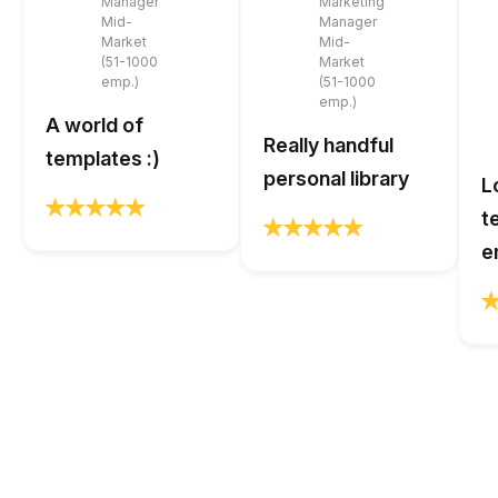
Manager
Marketing
Mid-
Manager
Market
Mid-
(51-1000
Market
emp.)
(51-1000
emp.)
A world of
Really handful
templates :)
personal library
L
t
e