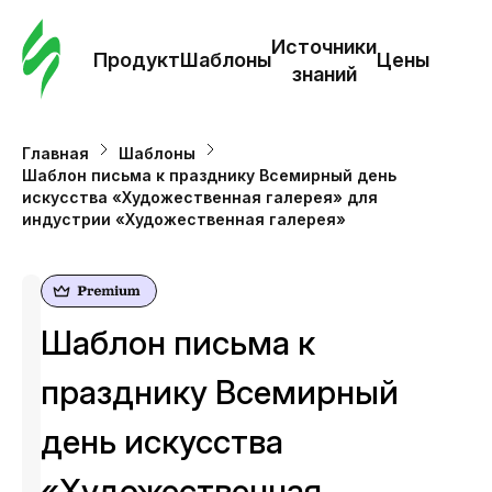
Зак
шаб
Источники
Продукт
Шаблоны
Цены
знаний
Ша
Главная
Шаблоны
Шаблон письма к празднику Всемирный день
И
искусства «Художественная галерея» для
з
индустрии «Художественная галерея»
Це
Шаблон письма к
празднику Всемирный
день искусства
«Художественная