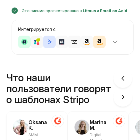
Это письмо протестировано в
Litmus
и
Email on Acid
Интегрируется с
Что наши
пользователи говорят
о шаблонах Stripo
Oksana
Marina
K.
M.
SMM
Digital