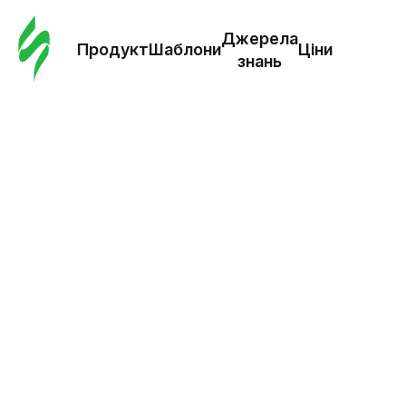
Замо
шабл
Джерела
Продукт
Шаблони
Ціни
знань
Шабл
Дж
зна
Ціни