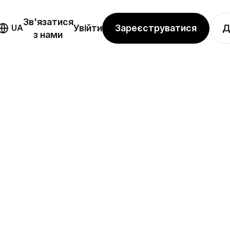
Зв'язатися
Зареєструватися
Д
UA
Увійти
з нами