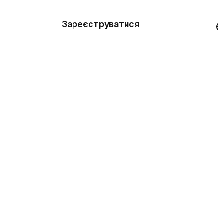
вити
он
Зареєструватися
Демо
они
ерела
нь