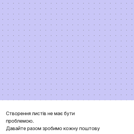
Створення листів не має бути
проблемою.
Давайте разом зробимо кожну поштову