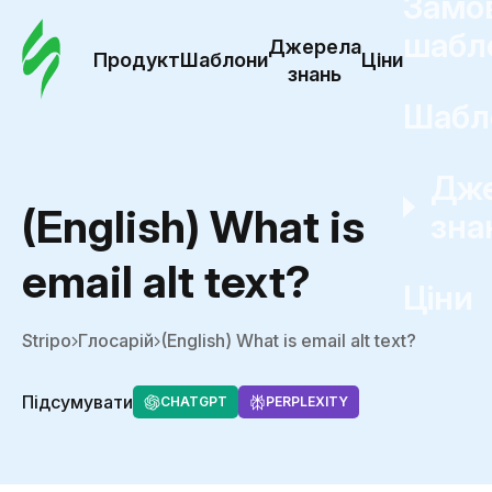
Замо
шабл
Джерела
Продукт
Шаблони
Ціни
знань
Шабл
Дж
(English) What is
зна
email alt text?
Ціни
Stripo
Глосарій
(English) What is email alt text?
Підсумувати
CHATGPT
PERPLEXITY