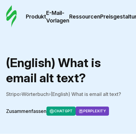
E-Mail-
Produkt
Ressourcen
Preisgestaltu
Vorlagen
(English) What is
email alt text?
Stripo
Wörterbuch
(English) What is email alt text?
Zusammenfassen
CHATGPT
PERPLEXITY