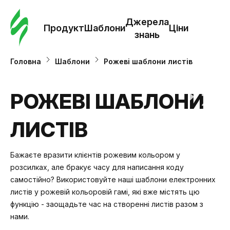
Замо
шабл
Джерела
Продукт
Шаблони
Ціни
знань
Шабл
Головна
Шаблони
Рожеві шаблони листів
Дж
РОЖЕВІ ШАБЛОНИ
зна
ЛИСТІВ
Ціни
Бажаєте вразити клієнтів рожевим кольором у
розсилках, але бракує часу для написання коду
самостійно? Використовуйте наші шаблони електронних
листів у рожевій кольоровій гамі, які вже містять цю
функцію - заощадьте час на створенні листів разом з
нами.