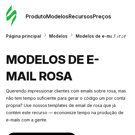
Pedid
Mode
Produto
Modelos
Recursos
Preços
Mode
Página principal
Modelos
Modelos de e-mail rosa
Re
MODELOS DE E-
MAIL ROSA
Preç
Querendo impressionar clientes com emails sobre rosa, mas
não tem tempo suficiente para gerar o código um por conta
própria? Use nossos templates de email de rosa que já
contém este recurso — economize tempo na produção de
e-mails com a gente.