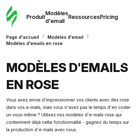
Modè
com
Modèles
Produit
Ressources
Pricing
d'email
Modè
Page d'accueil
Modèles d'email
d'em
Modèles d'emails en rose
Re
MODÈLES D'EMAILS
EN ROSE
Prici
Vous avez envie d'impressionner vos clients avec des rose
dans vos e-mails, mais vous n'avez pas le temps d'en coder
un vous-même ? Utilisez nos modèles d'e-mails rose qui
contiennent déjà cette fonctionnalité - gagnez du temps sur
la production d'e-mails avec nous.