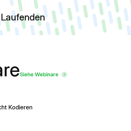
m Laufenden
are
Siehe Webinare
cht Kodieren