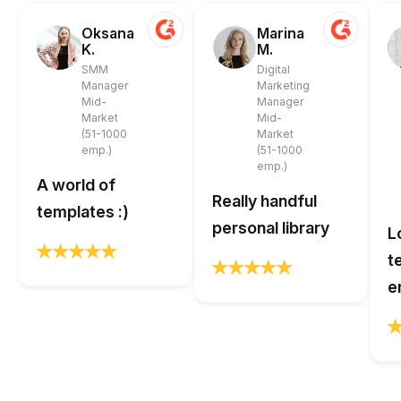
Oksana
Marina
K.
M.
SMM
Digital
Manager
Marketing
Mid-
Manager
Market
Mid-
(51-1000
Market
emp.)
(51-1000
emp.)
A world of
Really handful
templates :)
personal library
L
t
e