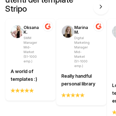
Stripo
Oksana
Marina
K.
M.
SMM
Digital
Manager
Marketing
Mid-
Manager
Market
Mid-
(51-1000
Market
emp.)
(51-1000
emp.)
A world of
Really handful
templates :)
personal library
L
t
e