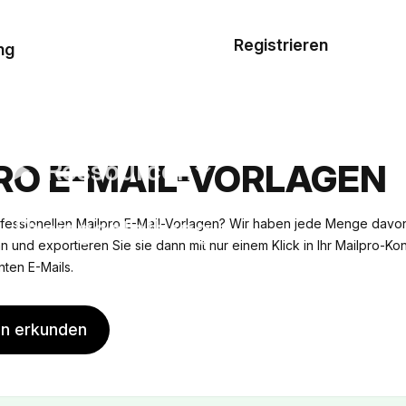
Musterauftrag
Registrieren
De
ng
E-Mail-
Vorlagen
Ressourcen
RO E-MAIL-VORLAGEN
Preisgestaltung
fessionellen Mailpro E-Mail-Vorlagen? Wir haben jede Menge davon
n und exportieren Sie sie dann mit nur einem Klick in Ihr Mailpro-Kon
ten E-Mails.
en erkunden