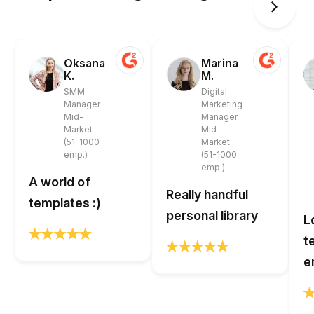
Oksana
Marina
K.
M.
SMM
Digital
Manager
Marketing
Mid-
Manager
Market
Mid-
(51-1000
Market
emp.)
(51-1000
emp.)
A world of
Really handful
templates :)
personal library
L
t
e