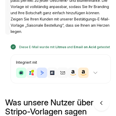
passt perfekt zu jeder Geschenk- und Blumenmarke. Die
Vorlage ist vollständig anpassbar, sodass Sie Ihr Branding
und Ihre Botschaft ganz einfach hinzufügen können.
Zeigen Sie Ihren Kunden mit unserer Bestätigungs-E-Mail-
Entworfen
von
Vorlage „Saisonale Bestellung“, dass sie Ihnen am Herzen
Anastasiia
liegen.
Diese E-Mail wurde mit
Litmus
und
Email on Acid
getestet
Integriert mit
Was unsere Nutzer über
Stripo-Vorlagen sagen