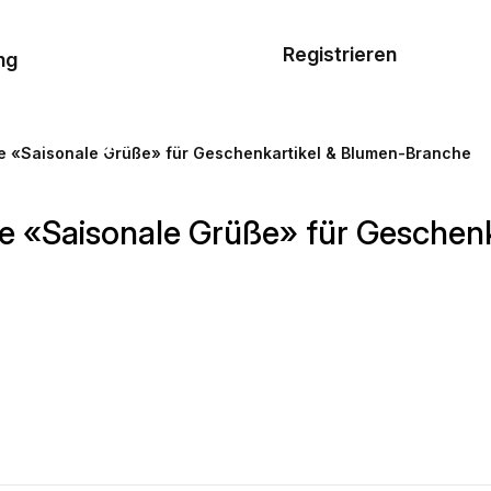
Musterauftrag
Registrieren
De
ng
E-Mail-
Vorlagen
e «Saisonale Grüße» für Geschenkartikel & Blumen-Branche
Ressourcen
e «Saisonale Grüße» für Geschen
Preisgestaltung