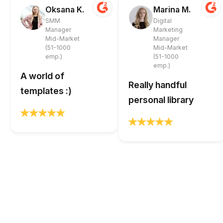
Oksana K.
Marina M.
SMM
Digital
Manager
Marketing
Mid-Market
Manager
(51-1000
Mid-Market
emp.)
(51-1000
emp.)
A world of
Really handful
templates :)
personal library