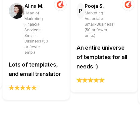
Alina M.
Pooja S.
P
Head of
Marketing
Marketing
Associate
Financial
Small-Business
Services
(50 or fewer
Small-
emp.)
Business (50
or fewer
An entire universe
emp.)
of templates for all
Lots of templates,
needs :)
and email translator