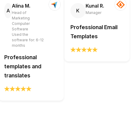
Alina M.
Kunal R.
A
K
Head of
Manager
Marketing
Computer
Professional Email
Software
Used the
Templates
software for: 6-12
months
Professional
templates and
translates