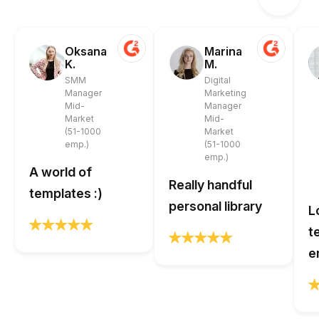
Oksana
Marina
K.
M.
SMM
Digital
Manager
Marketing
Mid-
Manager
Market
Mid-
(51-1000
Market
emp.)
(51-1000
emp.)
A world of
Really handful
templates :)
personal library
L
t
e