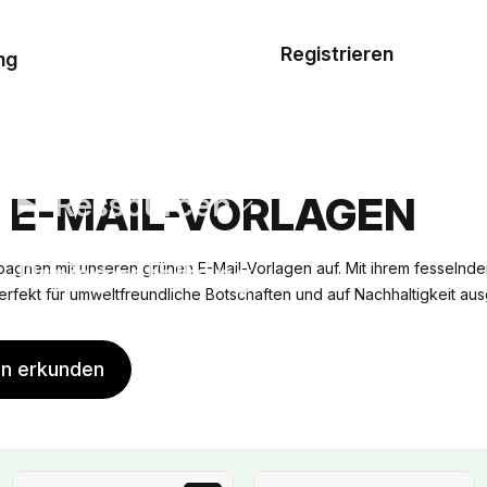
Musterauftrag
Registrieren
De
ng
E-Mail-
Vorlagen
Ressourcen
 E-MAIL-VORLAGEN
Preisgestaltung
agnen mit unseren grünen E-Mail-Vorlagen auf. Mit ihrem fesselnde
erfekt für umweltfreundliche Botschaften und auf Nachhaltigkeit au
en erkunden