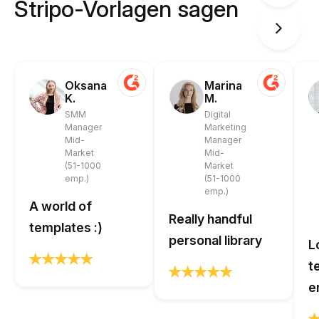
Stripo-Vorlagen sagen
Oksana
Marina
K.
M.
SMM
Digital
Manager
Marketing
Mid-
Manager
Market
Mid-
(51-1000
Market
emp.)
(51-1000
emp.)
A world of
Really handful
templates :)
personal library
L
t
e