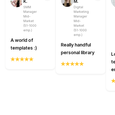
K.
M.
SMM
Digital
Manager
Marketing
Mid-
Manager
Market
Mid-
(51-1000
Market
emp.)
(51-1000
emp.)
A world of
Really handful
templates :)
personal library
L
t
e