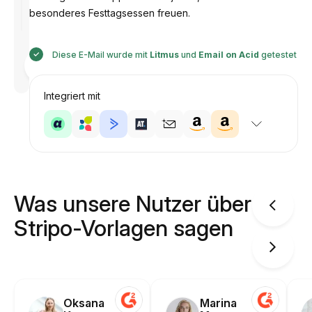
besonderes Festtagsessen freuen.
Diese E-Mail wurde mit
Litmus
und
Email on Acid
getestet
Entworfen
von
Anastasiia
Integriert mit
Was unsere Nutzer über
Stripo-Vorlagen sagen
Oksana
Marina