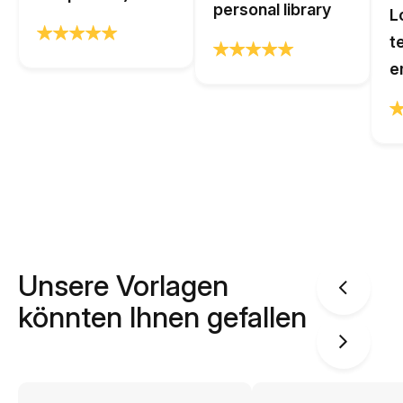
personal library
L
t
e
Unsere Vorlagen
könnten Ihnen gefallen