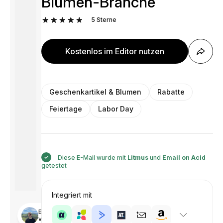
Blumen-Branche
5
Sterne
Kostenlos im Editor nutzen
Geschenkartikel & Blumen
Rabatte
Feiertage
Labor Day
Diese E-Mail wurde mit
Litmus
und
Email on Acid
getestet
Integriert mit
Entworfen
von Illia