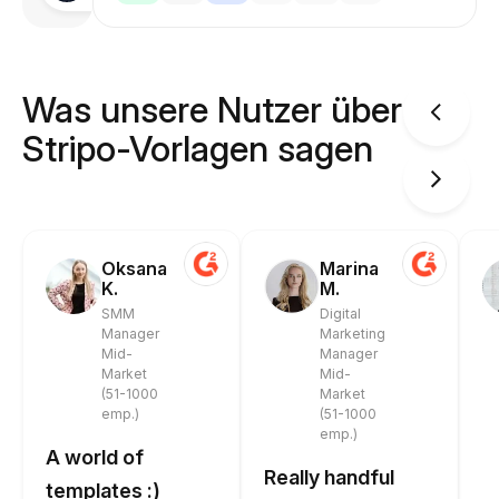
Was unsere Nutzer über
Stripo-Vorlagen sagen
Oksana
Marina
K.
M.
SMM
Digital
Manager
Marketing
Mid-
Manager
Market
Mid-
(51-1000
Market
emp.)
(51-1000
emp.)
A world of
Really handful
templates :)